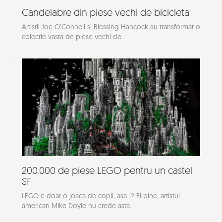
Candelabre din piese vechi de bicicleta
Artistii Joe O’Connell si Blessing Hancock au transformat o
colectie vasta de piese vechi de...
200.000 de piese LEGO pentru un castel
SF
LEGO e doar o joaca de copii, asa-i? Ei bine, artistul
american Mike Doyle nu crede asta.