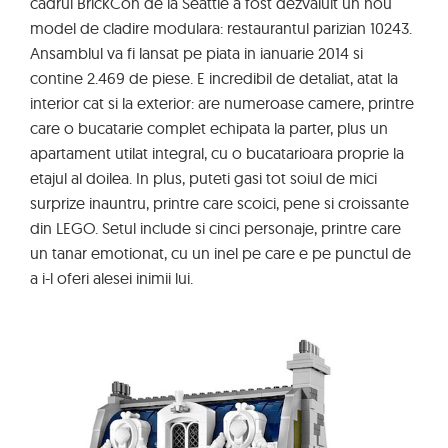
cadrul BrickCon de la Seattle a fost dezvaluit un nou
model de cladire modulara: restaurantul parizian 10243.
Ansamblul va fi lansat pe piata in ianuarie 2014 si
contine 2.469 de piese. E incredibil de detaliat, atat la
interior cat si la exterior: are numeroase camere, printre
care o bucatarie complet echipata la parter, plus un
apartament utilat integral, cu o bucatarioara proprie la
etajul al doilea. In plus, puteti gasi tot soiul de mici
surprize inauntru, printre care scoici, pene si croissante
din LEGO. Setul include si cinci personaje, printre care
un tanar emotionat, cu un inel pe care e pe punctul de
a i-l oferi alesei inimii lui.