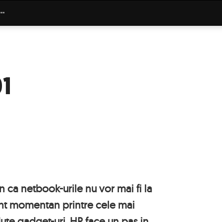
01
n ca netbook-urile nu vor mai fi la
unt momentan printre cele mai
ute gadget-uri. HP face un pas in