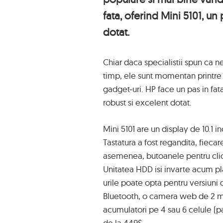
fata, oferind Mini 5101, un 
dotat.
Chiar daca specialistii spun ca n
timp, ele sunt momentan printre
gadget-uri. HP face un pas in fata,
robust si excelent dotat.
Mini 5101 are un display de 10.1 in
Tastatura a fost regandita, fiecar
asemenea, butoanele pentru clic
Unitatea HDD isi invarte acum pl
urile poate opta pentru versiuni
Bluetooth, o camera web de 2 m
acumulatori pe 4 sau 6 celule (p
de la 449$.