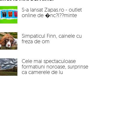
S-a lansat Zapas.ro - outlet
online de �nc?l??minte
Simpaticul Finn, cainele cu
freza de om
Cele mai spectaculoase
formatiuni noroase, surprinse
ca camerele de lu