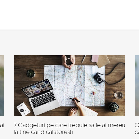
ai
7 Gadgeturi pe care trebuie sa le ai mereu
O
la tine cand calatoresti
c