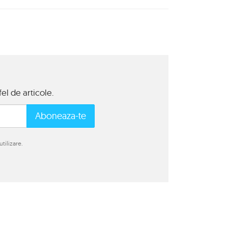
el de articole.
Aboneaza-te
tilizare.