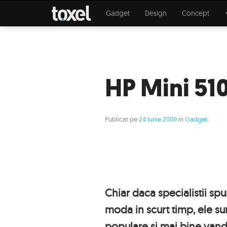
Gadget
Design
Concept
HP Mini 51
Publicat pe
24 Iunie 2009
in
Gadget
.
Chiar daca specialistii spu
moda in scurt timp, ele s
populare si mai bine vand