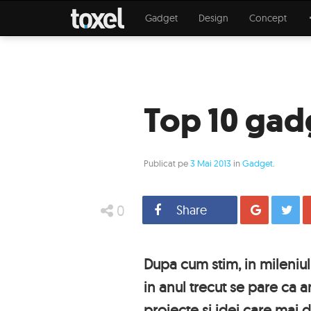
Gadget
Design
Concept
Top 10 gadg
Publicat pe
3 Mai 2013
in
Gadget
.
0
Share
Distrib
Dupa cum stim, in mileniul 
in anul trecut se pare ca am
proiecte si idei care mai 