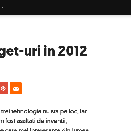
et-uri in 2012
uie
Tweet
Pin
Email
trei tehnologia nu sta pe loc, iar
 fost asaltati de inventii,
de care mai interesante din lumea