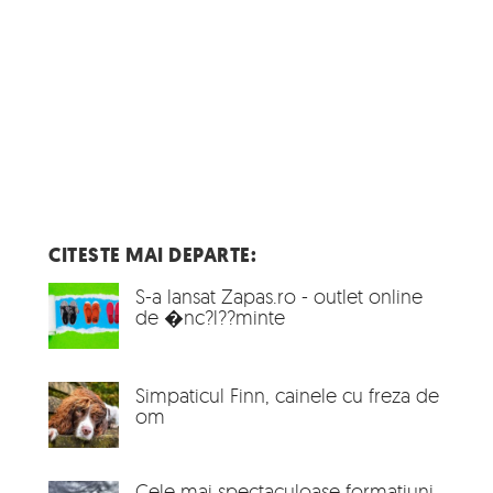
CITESTE MAI DEPARTE:
S-a lansat Zapas.ro - outlet online
de �nc?l??minte
Simpaticul Finn, cainele cu freza de
om
Cele mai spectaculoase formatiuni