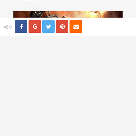
Share
Distribuie
Tweet
Pin
Email
0
40 de wallpapere full HD: Games FTW!
TI-AR PLACEA
Samsung WB1000