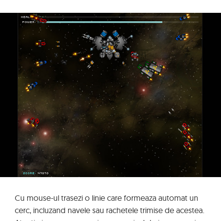
Cu mouse-ul trasezi o linie care formeaza automat un
cerc, incluzand navele sau rachetele trimise de acestea.