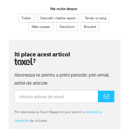
Mai multe despre:
Trailer
Starcraft ii battle report
Terran vs zerg
Matt cooper
David kim
Blizzard
Iti place acest articol
?
Aboneaza-te pentru a primi periodic prin email,
astfel de articole.
Prin abonarea la Toxel Magazine sunt acord cu
termenii si
conditiile
de utilizare.