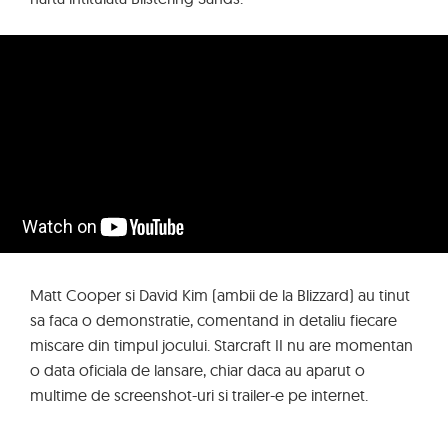
Matt Cooper si David Kim (ambii de la Blizzard) au tinut
sa faca o demonstratie, comentand in detaliu fiecare
miscare din timpul jocului. Starcraft II nu are momentan
o data oficiala de lansare, chiar daca au aparut o
multime de screenshot-uri si trailer-e pe internet.