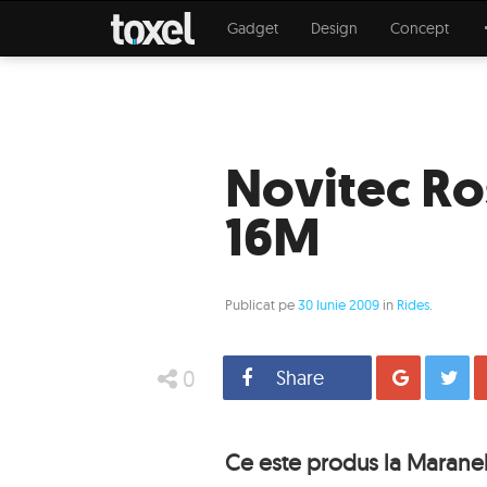
Gadget
Design
Concept
Novitec Ro
16M
Publicat pe
30 Iunie 2009
in
Rides
.
0
Share
Distrib
Ce este produs la Maranel