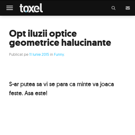
Meniu
Opt iluzii optice
geometrice halucinante
Publicat pe
11 Iunie 2015
in
Funny
.
S-ar putea sa vi se para ca minte va joaca
feste. Asa este!