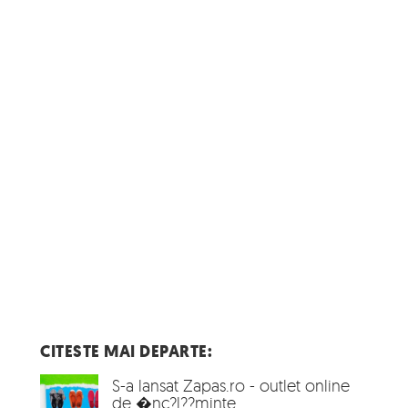
CITESTE MAI DEPARTE:
S-a lansat Zapas.ro - outlet online
de �nc?l??minte