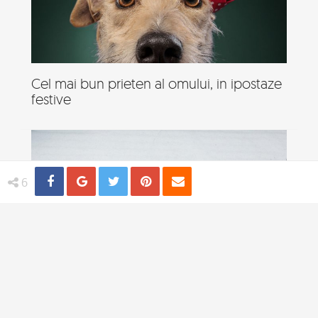
Cel mai bun prieten al omului, in ipostaze
festive
Share
Distribuie
Tweet
Pin
Email
6
19 Animale neindemanatice, in ipostaze
amuzante