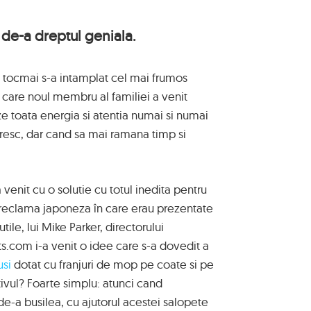
de-a dreptul geniala.
ora tocmai s-a intamplat cel mai frumos
in care noul membru al familiei a venit
ze toata energia si atentia numai si numai
firesc, dar cand sa mai ramana timp si
enit cu o solutie cu totul inedita pentru
 reclama japoneza în care erau prezentate
nutile, lui Mike Parker, directorului
s.com i-a venit o idee care s-a dovedit a
si
dotat cu franjuri de mop pe coate si pe
tivul? Foarte simplu: atunci cand
-a busilea, cu ajutorul acestei salopete