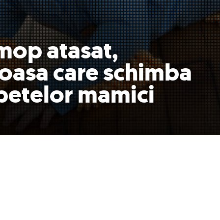
mop atasat,
ioasa care schimba
petelor mamici