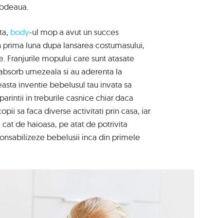
podeaua.
ta,
body
-ul mop a avut un succes
 In prima luna dupa lansarea costumasului,
. Franjurile mopului care sunt atasate
 absorb umezeala si au aderenta la
asta inventie bebelusul tau invata sa
parintii in treburile casnice chiar daca
pii sa faca diverse activitati prin casa, iar
cat de haioasa, pe atat de potrivita
sponsabilizeze bebelusii inca din primele