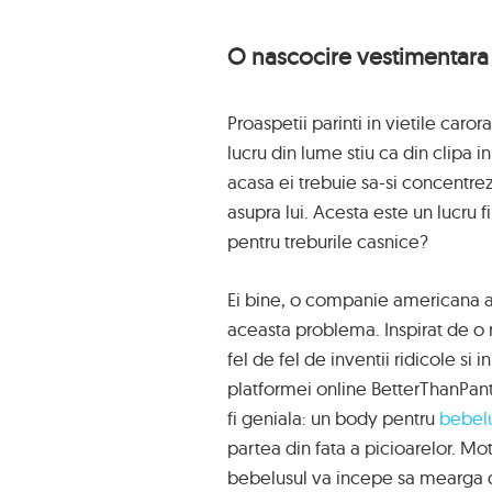
O nascocire vestimentara 
Proaspetii parinti in vietile car
lucru din lume stiu ca din clipa 
acasa ei trebuie sa-si concentre
asupra lui. Acesta este un lucru 
pentru treburile casnice?
Ei bine, o companie americana a v
aceasta problema. Inspirat de o
fel de fel de inventii ridicole si i
platformei online BetterThanPant
fi geniala: un body pentru
bebelu
partea din fata a picioarelor. Mo
bebelusul va incepe sa mearga de