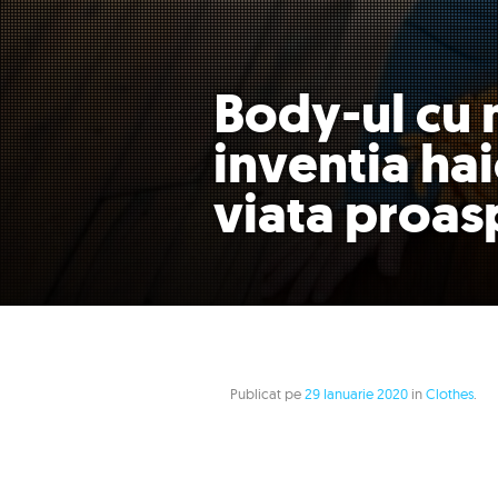
Body-ul cu 
inventia ha
viata proas
Publicat pe
29 Ianuarie 2020
in
Clothes
.