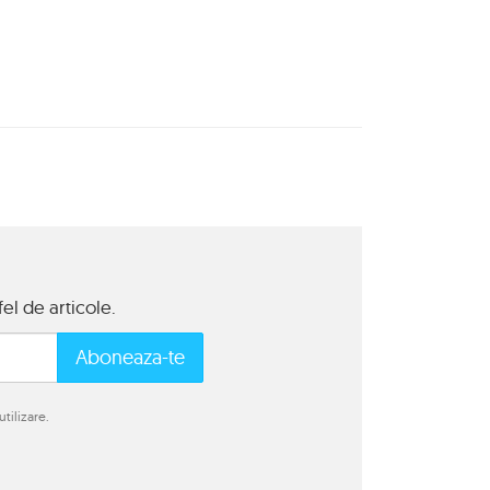
el de articole.
Aboneaza-te
tilizare.