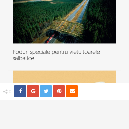
Poduri speciale pentru vietuitoarele
salbatice
Share
Distribuie
Tweet
Pin
Email
0