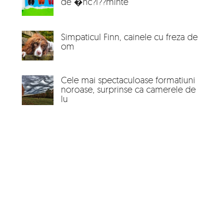
de �nc?l??minte
Simpaticul Finn, cainele cu freza de
om
Cele mai spectaculoase formatiuni
noroase, surprinse ca camerele de
lu