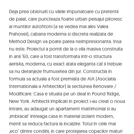
Deja prea obisnuiti cu vilele impunatoare cu pretentii
de palat, care puncteaza foarte urban peisajul pitoresc
ai muntilor autohtoni (a se vedea mai ales Valea
Prahovei), cabana moderna si discreta realizata de
Method Design va poate parea neimpresionanta. Insa
nu este. Proiectul a pornit de la o vila masiva construita
in anii ’60, care a fost transformata intr-o structura
aerisita, moderna, cu exact atata eleganta cat ii trebuie
sa nu deranjeze frumusetea din jur. Constructia in
formula sa actuala a fost premiata de AIA (Asociatia
Internationala a Arhitectilor) la sectiunea Renovare /
Modificare. Casa e situata pe un deal in Pound Ridge,
New York. Arhitectii implicati in proiect i-au creat o noua
intrare, au adaugat un apartament matrimonial si au
‚imbracat’ intreaga casa in material izolant modern,
menit sa reduca factura la incalzire. Totul in cele mai
‚eco’ dintre conditii, in care protejarea copacilor maturi