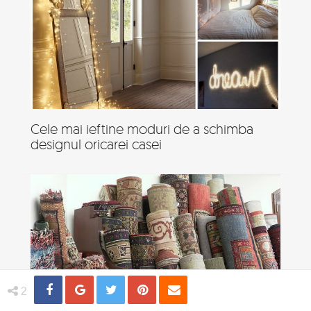
Cele mai ieftine moduri de a schimba
designul oricarei casei
Share
Distribuie
Tweet
Pin
Email
2