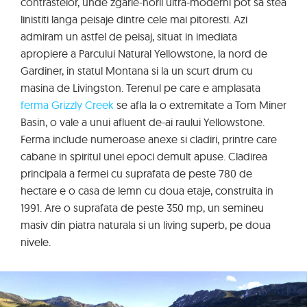
contrastelor, unde zgarie-norii ultra-moderni pot sa stea
linistiti langa peisaje dintre cele mai pitoresti. Azi
admiram un astfel de peisaj, situat in imediata
apropiere a Parcului Natural Yellowstone, la nord de
Gardiner, in statul Montana si la un scurt drum cu
masina de Livingston. Terenul pe care e amplasata
ferma Grizzly Creek
se afla la o extremitate a Tom Miner
Basin, o vale a unui afluent de-ai raului Yellowstone.
Ferma include numeroase anexe si cladiri, printre care
cabane in spiritul unei epoci demult apuse. Cladirea
principala a fermei cu suprafata de peste 780 de
hectare e o casa de lemn cu doua etaje, construita in
1991. Are o suprafata de peste 350 mp, un semineu
masiv din piatra naturala si un living superb, pe doua
nivele.