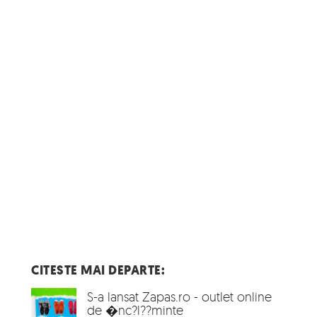
CITESTE MAI DEPARTE:
S-a lansat Zapas.ro - outlet online
de �nc?l??minte