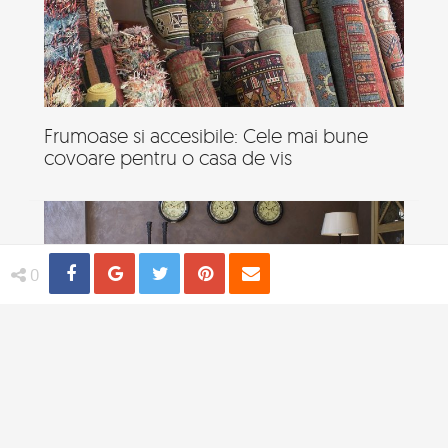
Frumoase si accesibile: Cele mai bune
covoare pentru o casa de vis
Share
Distribuie
Tweet
Pin
Email
0
Cum iti transformi spatiul de locuit intr-o