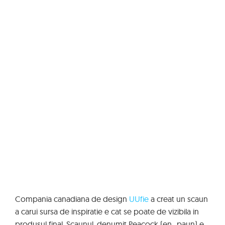
Compania canadiana de design
UUfie
a creat un scaun
a carui sursa de inspiratie e cat se poate de vizibila in
produsul final. Scaunul, denumit Peacock (en., paun) e