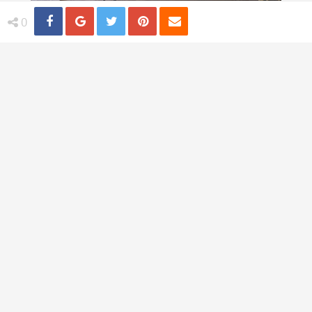
Share
Distribuie
Tweet
Pin
Email
0
Cum iti transformi spatiul de locuit intr-o
casa de vis
TI-AR PLACEA
Trandafiri albastri