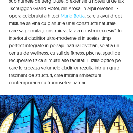
sub numele de Berg Oase, o extensie a hotelului de lux
Tschuggen Grand Hotel, din Arosa, in Alpii elvetieni. E
opera celebrului arhitect
Mario Botta
, care a avut drept
misiune sa vina cu planurile unei constructii naturale,
care sa permita „construirea, fara a construi excesiv”. In
interiorul cladirilor ultra-moderne si in acelasi timp
perfect integrate in peisajul natural elvetian, se afla un
centru de wellness, cu sali de fitness, piscine, spatii de
recuperare fizica si multe alte facilitati. Iluziile optice pe
care le creeaza volumele cladirilor rezulta intr-un grup
fascinant de structuri, care imbina arhitectura
contemporana cu frumusetea naturii.