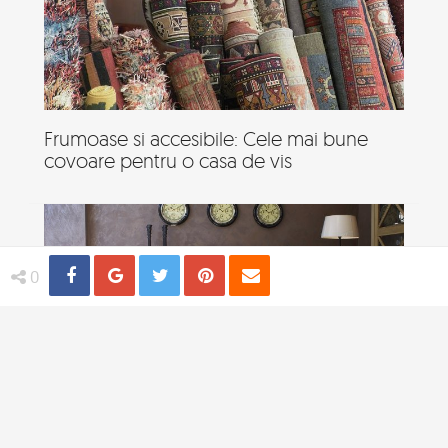
Frumoase si accesibile: Cele mai bune
covoare pentru o casa de vis
Share
Distribuie
Tweet
Pin
Email
0
Cum iti transformi spatiul de locuit intr-o