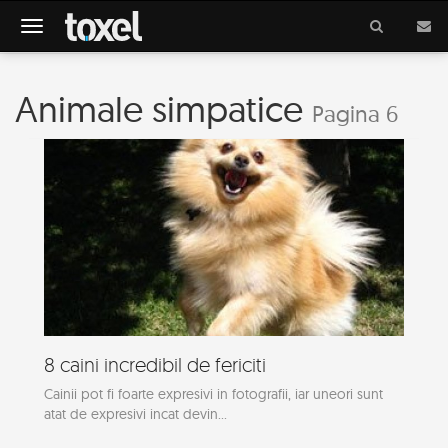
Meniu
Animale simpatice
Pagina 6
8 caini incredibil de fericiti
Cainii pot fi foarte expresivi in fotografii, iar uneori sunt
atat de expresivi incat devin...