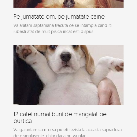
Pe jumatate om, pe jumatate caine
Va aratam saptamana trecuta ce se intampla cand iti
iubesti atat de mult pisica incat esti dispus...
12 catei numai buni de mangaiat pe
burtica
Va garantam ca n-o sa puteti rezista la aceasta supradoza
de dragalasenie, chiar daca nu va plac...