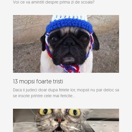
Voi ce va amintiti despre prima zi de scoala?
13 mopsi foarte tristi
Daca ii judeci doar dupa fetele lor, mopsii nu par deloc sa
se inscrie printre cele mai fericite...