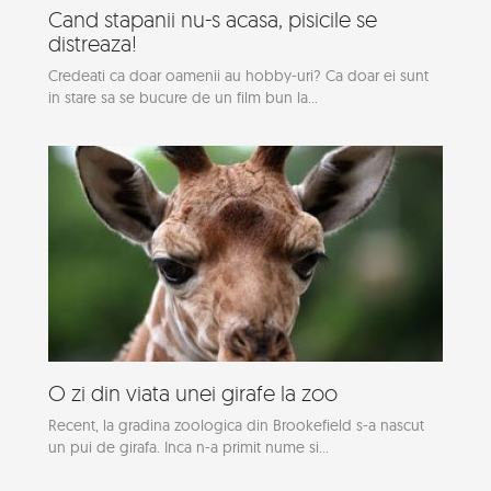
Cand stapanii nu-s acasa, pisicile se
distreaza!
Credeati ca doar oamenii au hobby-uri? Ca doar ei sunt
in stare sa se bucure de un film bun la...
O zi din viata unei girafe la zoo
Recent, la gradina zoologica din Brookefield s-a nascut
un pui de girafa. Inca n-a primit nume si...