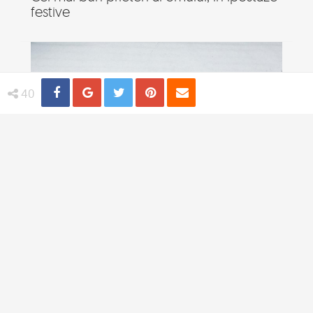
festive
Share
Distribuie
Tweet
Pin
Email
40
19 Animale neindemanatice, in ipostaze
amuzante
TI-AR PLACEA