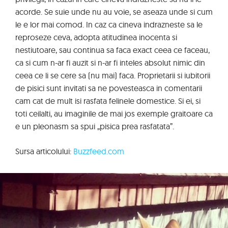
acorde. Se suie unde nu au voie, se aseaza unde si cum
le e lor mai comod. In caz ca cineva indrazneste sa le
reproseze ceva, adopta atitudinea inocenta si
nestiutoare, sau continua sa faca exact ceea ce faceau,
ca si cum n-ar fi auzit si n-ar fi inteles absolut nimic din
ceea ce li se cere sa (nu mai) faca. Proprietarii si iubitorii
de pisici sunt invitati sa ne povesteasca in comentarii
cam cat de mult isi rasfata felinele domestice. Si ei, si
toti ceilalti, au imaginile de mai jos exemple graitoare ca
e un pleonasm sa spui „pisica prea rasfatata”.
Sursa articolului:
Buzzfeed.com