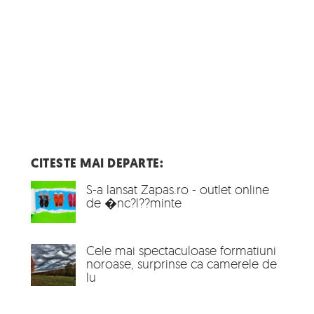
CITESTE MAI DEPARTE:
S-a lansat Zapas.ro - outlet online
de �nc?l??minte
Cele mai spectaculoase formatiuni
noroase, surprinse ca camerele de
lu