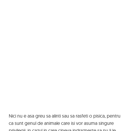
Nici nu e asa greu sa alinti sau sa rasfeti o pisica, pentru
ca sunt genul de animale care isi vor asuma singure
privilegii, in cazul in care cineva indrazneste sa nu li le