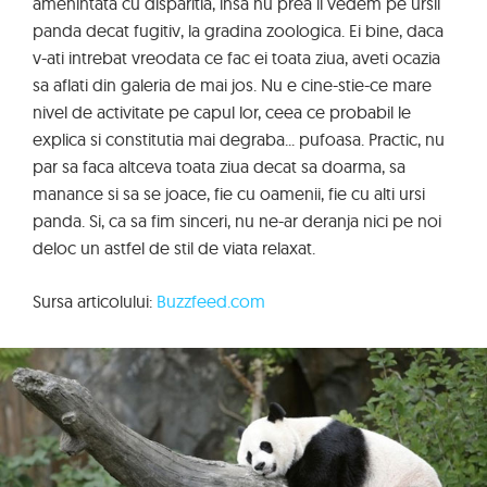
amenintata cu disparitia, insa nu prea ii vedem pe ursii
panda decat fugitiv, la gradina zoologica. Ei bine, daca
v-ati intrebat vreodata ce fac ei toata ziua, aveti ocazia
sa aflati din galeria de mai jos. Nu e cine-stie-ce mare
nivel de activitate pe capul lor, ceea ce probabil le
explica si constitutia mai degraba... pufoasa. Practic, nu
par sa faca altceva toata ziua decat sa doarma, sa
manance si sa se joace, fie cu oamenii, fie cu alti ursi
panda. Si, ca sa fim sinceri, nu ne-ar deranja nici pe noi
deloc un astfel de stil de viata relaxat.
Sursa articolului:
Buzzfeed.com