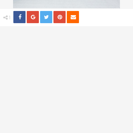
Share
Distribuie
Tweet
Pin
Email
1
19 Animale neindemanatice, in ipostaze
amuzante
TI-AR PLACEA
Trandafiri albastri