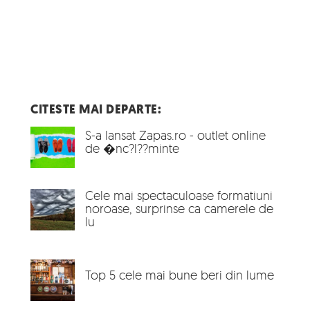
CITESTE MAI DEPARTE:
S-a lansat Zapas.ro - outlet online
de �nc?l??minte
Cele mai spectaculoase formatiuni
noroase, surprinse ca camerele de
lu
Top 5 cele mai bune beri din lume