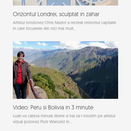
Orizontul Londrei, sculptat in zahar
Artistul londonez Chris Naylor a recreat orizontul capitalei
in care locuieste din nici mai mult...
Video: Peru si Bolivia in 3 minute
Luati-va cateva minute libere si hai sa-l insotim pe artistul
vizual polonez Piotr Wancerz in...