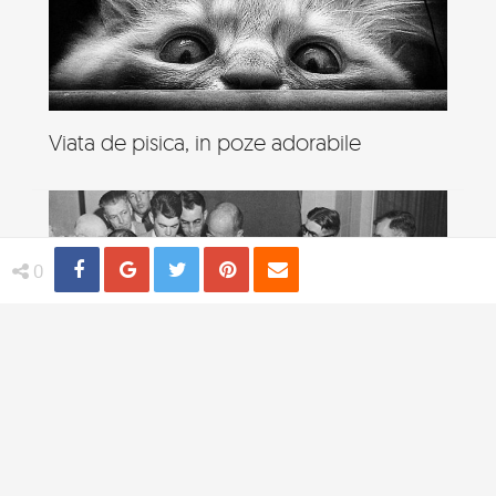
Viata de pisica, in poze adorabile
Share
Distribuie
Tweet
Pin
Email
0
4 practici medicale bizare utilizate in
trecut