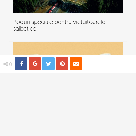
Poduri speciale pentru vietuitoarele
salbatice
Share
Distribuie
Tweet
Pin
Email
0
Branduri calorice, conceptul ingenios
pentru cei atenti la silueta