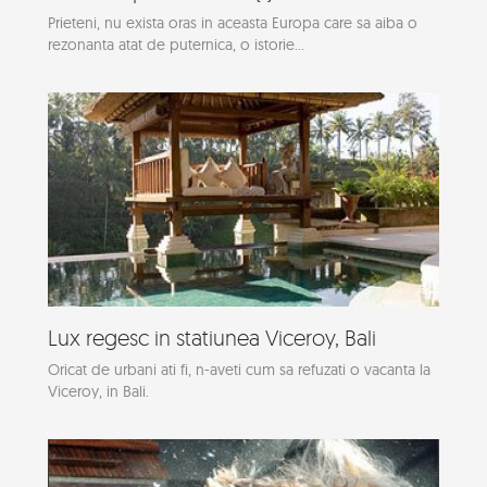
Prieteni, nu exista oras in aceasta Europa care sa aiba o
rezonanta atat de puternica, o istorie...
Lux regesc in statiunea Viceroy, Bali
Oricat de urbani ati fi, n-aveti cum sa refuzati o vacanta la
Viceroy, in Bali.