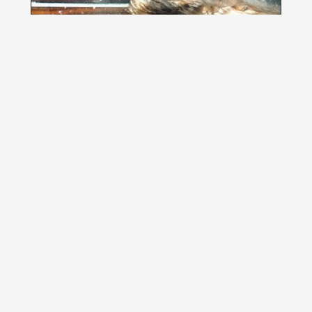
15 fotografii superbe de Chiru Andreea
Se spune ca cine va deschide newsletter-ul Toxel
Magazine in zorii diminetii, in fiecare sambata,...