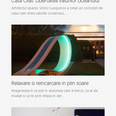
Casa Olas: Libertatea valurilor oceanului
Arhitectul spanio Victor Lusquinos a creat un concept de
casa care imita valurile oceanului,...
Relaxare si reincarcare in plin soare
Imagineaza-ti ca esti in sesiunea care a trecut, ca ai de
invatat si ca te poti relaxa in aer...