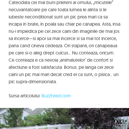
Cateodata cei mai buni prieteni ai omului, „micutele”
necuvantatoare pe care toata lumea le alinta si le
iubeste neconditionat sunt un pic prea mari ca sa
incapa in brate, in poala sau chiar pe canapea. Asta, insa
nu-i impiedica pe cei zece caini din imaginile de mai jos
sa incerce—si apoi sa mai incerce si sa mai tot incerce,
pana cand cineva cedeaza. Ori stapanii, ori canapeaua
pe care si-o aleg drept culcus... Nu conteaza, oricum.
Ce conteaza e ca nevoia ‚animalutelor’ de confort si
afectiune a fost satisfacuta. Bonus: pe langa cei zece
caini un pic mai mari decat cred ei ca sunt, o pisica... un
pic supra-dimensionata.
Sursa articolului:
BuzzFeed.com