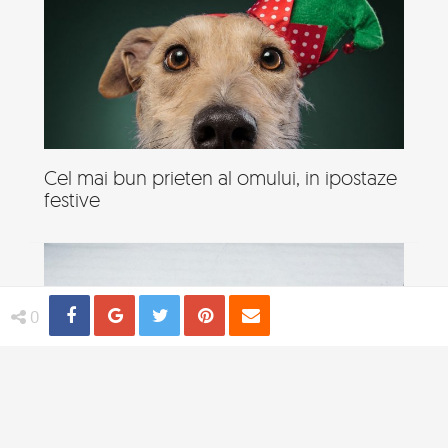
Cel mai bun prieten al omului, in ipostaze
festive
Share
Distribuie
Tweet
Pin
Email
0