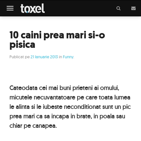
Meniu
10 caini prea mari si-o
pisica
Publicat pe
21 Ianuarie 2013
in
Funny
.
Cateodata cei mai buni prieteni ai omului,
micutele necuvantatoare pe care toata lumea
le alinta si le iubeste neconditionat sunt un pic
prea mari ca sa incapa in brate, in poala sau
chiar pe canapea.