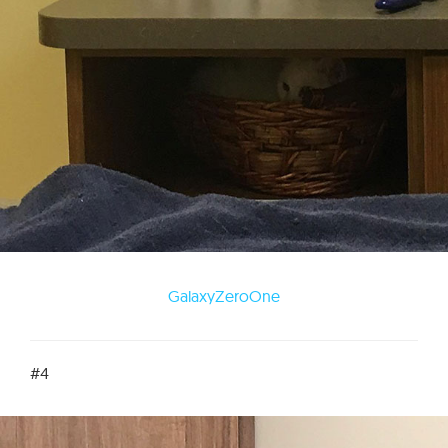
GalaxyZeroOne
#4