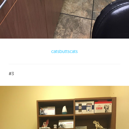
catsbuttscats
#3