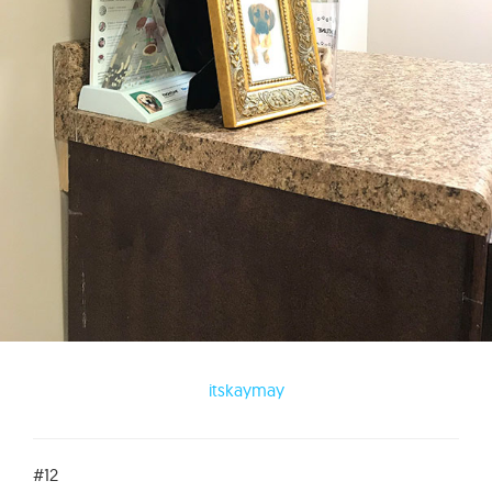
itskaymay
#12