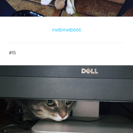
melbmelb666
#15