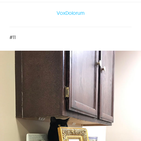
VoxDolorum
#11