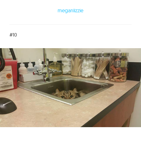
meganlizzie
#10