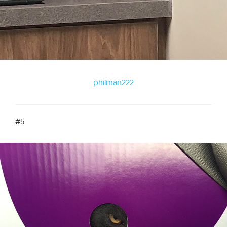
philman222
#5