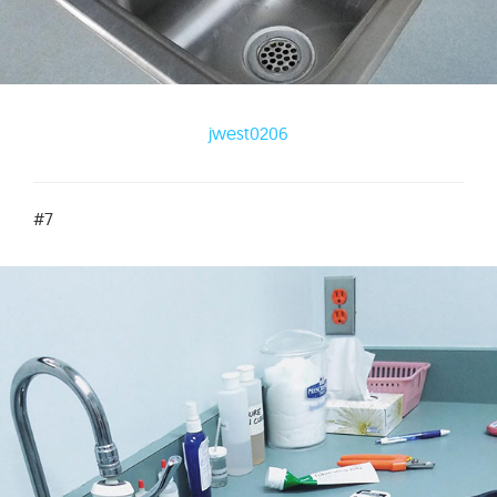
jwest0206
#7