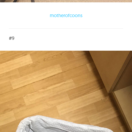
motherofcoons
#9