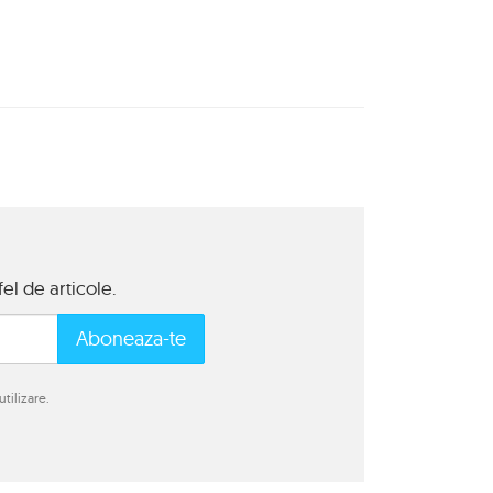
el de articole.
Aboneaza-te
tilizare.