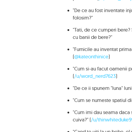
"De ce au fost inventate in
folosim?"
"Tati, de ce cumperi bere
cu banii de bere?"
"Furnicile au inventat prim
(
@kateonthinice
)
"Cum si-au facut oamenii p
(
/u/word_nerd7623
)
"De ce ii spunem "luna" lunii
"Cum se numeste spatiul dint
"Cum imi dau seama daca sun
cuiva?" (
/u/thinwhiteduke9
"Cand te uiti la un bebe, el 