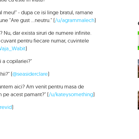
l meu!" - dupa ce isi linge bratul, ramane
ne "Are gust ...neutru." (
/u/agrammalech
)
e? Nu, dar exista siruri de numere infinite.
 cuvant pentru fiecare numar, cuvintele
Waja_Wabit
)
i a copilariei?"
ii?" (
@seasiderclare
)
 suntem aici? Am venit pentru masa de
m pe acest pamant?" (
/u/kateysomething
)
revid
)