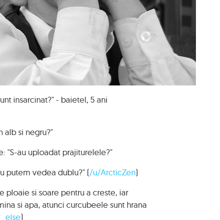
t insarcinat?" - baietel, 5 ani
n alb si negru?"
e: "S-au uploadat prajiturelele?"
nu putem vedea dublu?" (
/u/ArcticZen
)
 ploaie si soare pentru a creste, iar
mina si apa, atunci curcubeele sunt hrana
_else
)