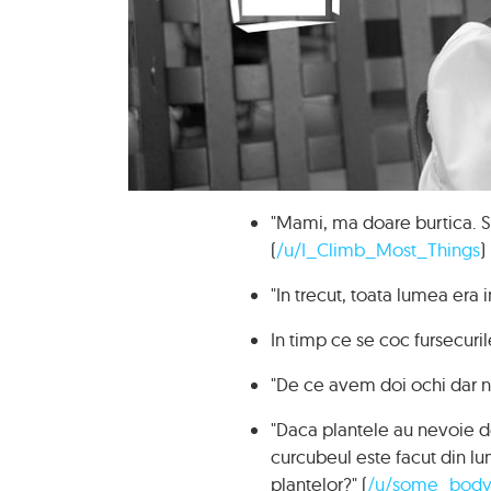
"Mami, ma doare burtica. Sun
(
/u/I_Climb_Most_Things
)
"In trecut, toata lumea era i
In timp ce se coc fursecuril
"De ce avem doi ochi dar 
"Daca plantele au nevoie de
curcubeul este facut din lu
plantelor?" (
/u/some_body