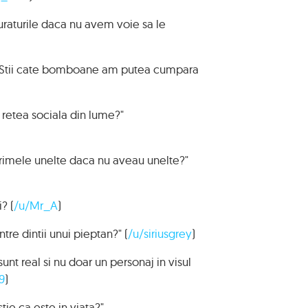
juraturile daca nu avem voie sa le
? Stii cate bomboane am putea cumpara
a retea sociala din lume?"
rimele unelte daca nu aveau unelte?"
? (
/u/Mr_A
)
re dintii unui pieptan?" (
/u/siriusgrey
)
t real si nu doar un personaj in visul
9
)
stie ca este in viata?"