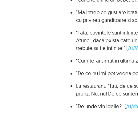
"Ma intreb ce gust are bratu
cu privirea ganditoare si spu
"Tata, cuvintele sunt infinit
Atunci, daca exista cate un
trebuie sa fie infinite!" (
/u/
"Cum te-ai simtit in ultima z
"De ce nu imi pot vedea och
La restaurant. "Tati, de ce
pranz. Nu, nu! De ce sunte
"De unde vin ideile?" (
/u/sh