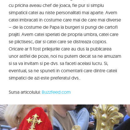
cu pricina aveau chef de joaca, fie pur si simplu
simpaticii catei au niste personalitati mai aparte. Avem
catei imbracati in costume care mai de care mai diverse
– de la costume de Papa la burgeri si pungi de cartofi
prajiti. Avem catei speriati de propria umbra, catei care
se plictisesc, dar si catei care se distreaza copios.
Oricare ar fi fost prilejurile care au dus la publicarea
unor astfel de poze, noi nu putem decat sa ne amuzam
si sa va invitam si pe dvs. sa faceti acelasi lucru. Si,
eventual, sa ne spuneti in comentarii care dintre cateii
simpatici de azi este preferatul dvs..
Sursa articolului:
Buzzfeed.com