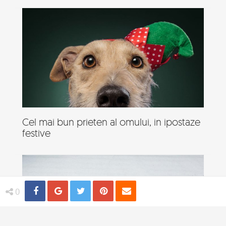
Cel mai bun prieten al omului, in ipostaze
festive
Share
Distribuie
Tweet
Pin
Email
0