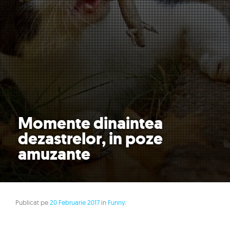
Momente dinaintea
dezastrelor, in poze
amuzante
Publicat pe
20 Februarie 2017
in
Funny
.