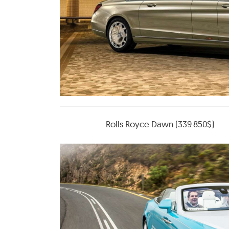
Rolls Royce Dawn (339.850$)