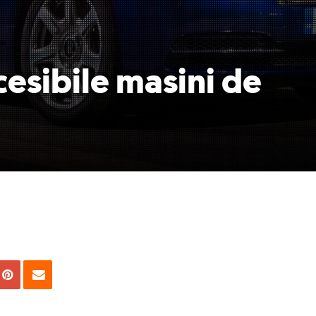
cesibile masini de
uie
Tweet
Pin
Email