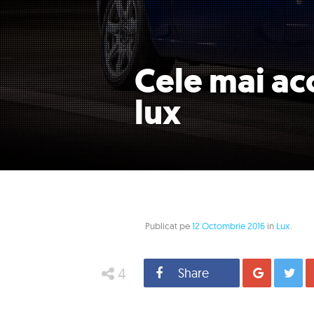
Cele mai ac
lux
Publicat pe
12 Octombrie 2016
in
Lux
.
4
Share
Distrib