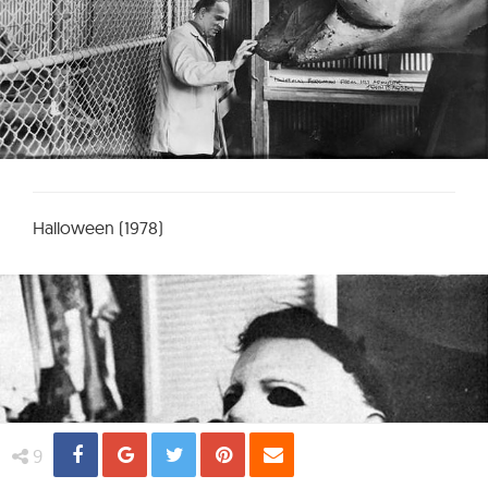
Halloween (1978)
Share
Distribuie
Tweet
Pin
Email
9