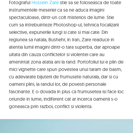
Fotograful
Hossein Zare
stie sa se foloseasca de toate
instrumentele meseriei ca sa ne aduca imagini
spectaculoase, dintr-un colt misterios de lume. Stie
cum sa intrebuinteze Photoshop-ul, tehnica focalizarii
selective, expunerile lungi si cate si mai cate. Din
regiunea sa natala, Bushehr, in Iran, Zare readuce in
atentia lumii imagini dintr-o tara superba, dar aproape
uitata din cauza conflictelor si violentei care au
amenintat zona atatia ani la rand. Portofoliul lui e plin de
mici vignette care spun povestea unui taram de basm,
cu adevarate bijuterii de frumusete naturala, dar si cu
oameni plini, la randul lor, de povesti personale
fascinante. E o dovada in plus ca frumusetea isi face loc
oriunde in lume, indiferent cat ar incerca oamenii s-o
goneasca prin razboi, conflict si violenta.