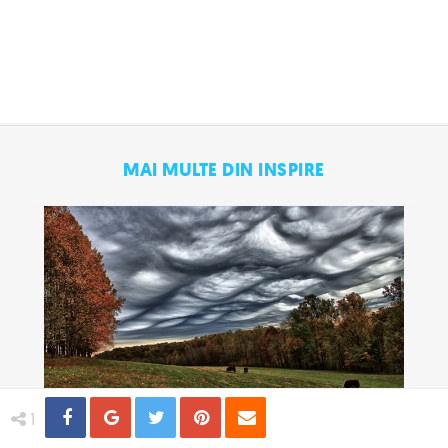
MAI MULTE DIN INSPIRE
Share
Distribuie
Tweet
Pin
Email
1
Cele mai spectaculoase formatiuni