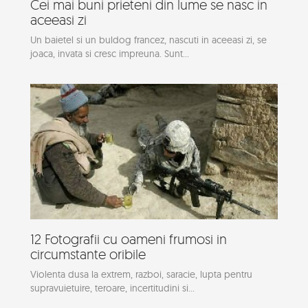
Cei mai buni prieteni din lume se nasc in
aceeasi zi
Un baietel si un buldog francez, nascuti in aceeasi zi, se
joaca, invata si cresc impreuna. Sunt...
12 Fotografii cu oameni frumosi in
circumstante oribile
Violenta dusa la extrem, razboi, saracie, lupta pentru
supravuietuire, teroare, incertitudini si...