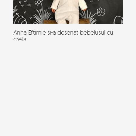
Anna Eftimie si-a desenat bebelusul cu
creta
Anna Eftimie e un fotograf profesionat, care a nascut de
curand un baietel, al doilea copil al...
28 de super poze cu fetita care iubeste