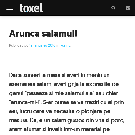
Meniu
Arunca salamul!
Publicat pe
13 Ianuarie 2010
in
Funny
.
Daca sunteti la masa si aveti in meniu un
asemenea salam, aveti grija la expresiile de
genul "paseaza si mie salamul ala" sau chiar
"arunca-mi-l". S-ar putea sa va treziti cu el prin
aer, lucru care va necesita o plonjare pe
masura. Da, e un salam gustos din vita si porc,
atent afumat si invelit intr-un material pe