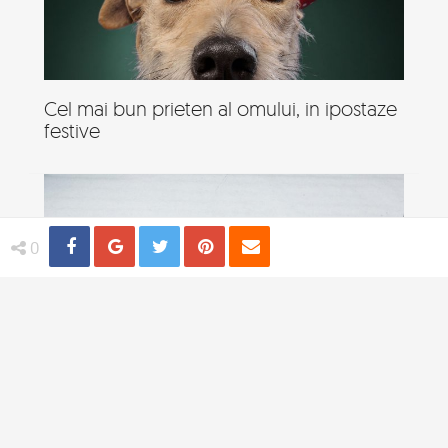
Cel mai bun prieten al omului, in ipostaze
festive
Share
Distribuie
Tweet
Pin
Email
0
19 Animale neindemanatice, in ipostaze
amuzante