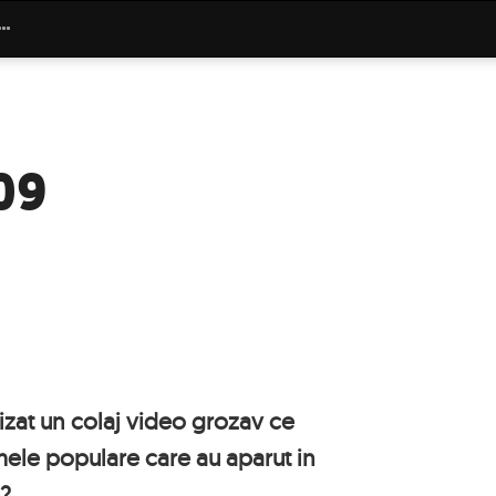
09
izat un colaj video grozav ce
mele populare care au aparut in
e?