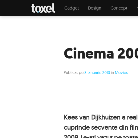
Gadget
Design
Concept
Cinema 20
Publicat pe
3 Ianuarie 2010
in
Movies
.
Kees van Dijkhuizen a real
cuprinde secvente din fil
2009. Le-ati vazut pe toat