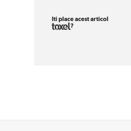
Iti place acest articol
?