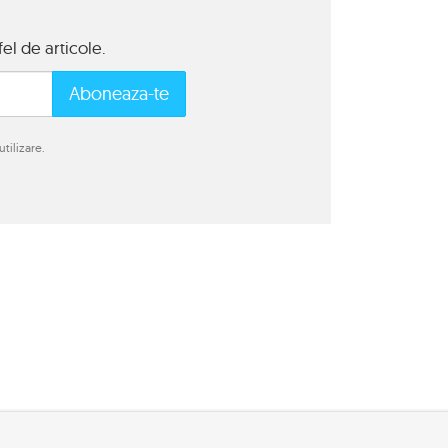
el de articole.
Aboneaza-te
tilizare.