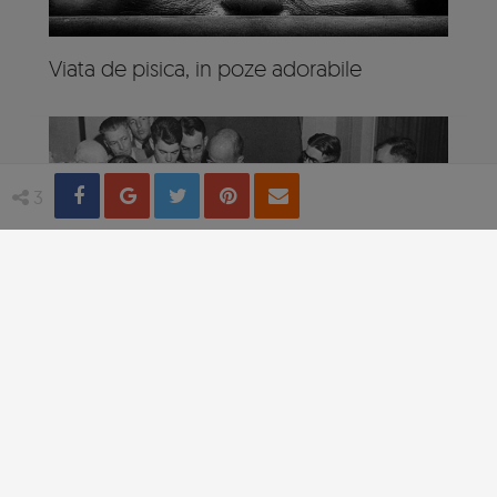
Viata de pisica, in poze adorabile
Share
Distribuie
Tweet
Pin
Email
3
4 practici medicale bizare utilizate in
trecut