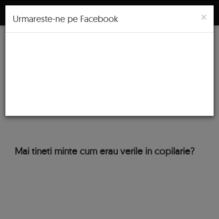
Meniu
×
Urmareste-ne pe Facebook
Eterna copilarie: Franturi
din cele mai frumoase
vacante de vara
Publicat pe
7 August 2015
in
Inspire
.
Mai tineti minte cum erau verile in copilarie?