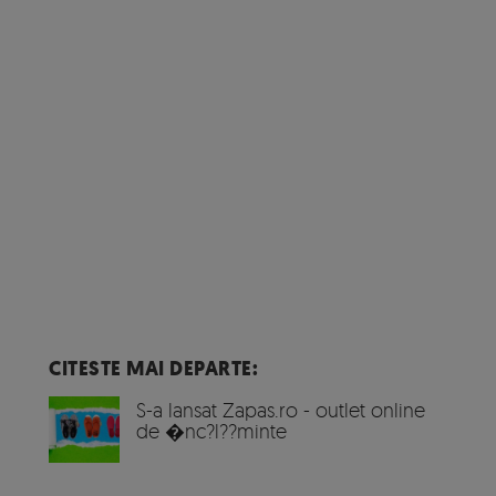
CITESTE MAI DEPARTE:
S-a lansat Zapas.ro - outlet online
de �nc?l??minte