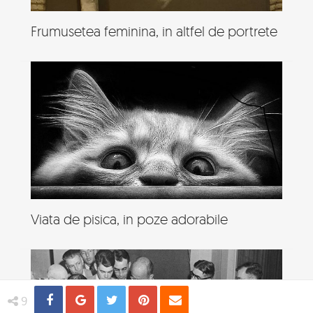
Frumusetea feminina, in altfel de portrete
Viata de pisica, in poze adorabile
Share
Distribuie
Tweet
Pin
Email
9