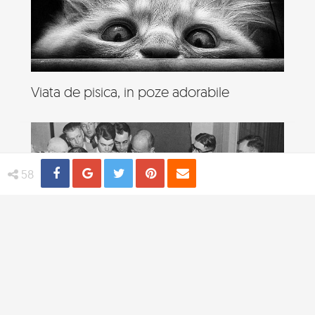
Viata de pisica, in poze adorabile
Share
Distribuie
Tweet
Pin
Email
58
4 practici medicale bizare utilizate in
trecut