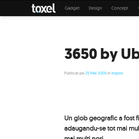
Gadget
Design
Concept
3650 by Ub
Publicat pe
25 Mai 2009
in
Inspire
.
Un glob geografic a fost f
adaugandu-se tot mai multe
mai multi nori..