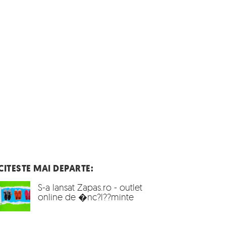
CITESTE MAI DEPARTE:
S-a lansat Zapas.ro - outlet
online de �nc?l??minte