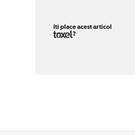
Iti place acest articol
?