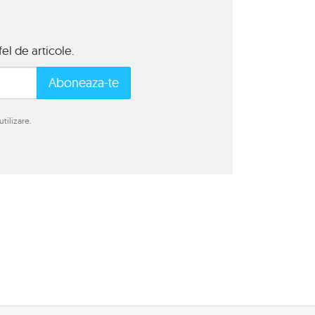
el de articole.
Aboneaza-te
tilizare.