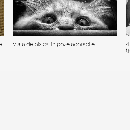
e
Viata de pisica, in poze adorabile
4
t