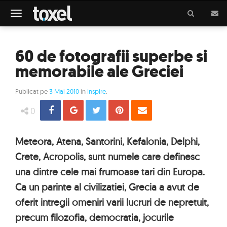
Meniu
60 de fotografii superbe si
memorabile ale Greciei
Publicat pe
3 Mai 2010
in
Inspire
.
Share
Distribuie
Tweet
Pin
Email
0
Meteora, Atena, Santorini, Kefalonia, Delphi,
Crete, Acropolis, sunt numele care definesc
una dintre cele mai frumoase tari din Europa.
Ca un parinte al civilizatiei, Grecia a avut de
oferit intregii omeniri varii lucruri de nepretuit,
precum filozofia, democratia, jocurile