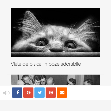
Viata de pisica, in poze adorabile
Share
Distribuie
Tweet
Pin
Email
0