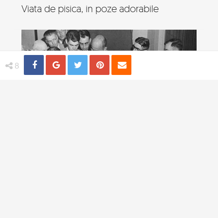
Viata de pisica, in poze adorabile
Share
Distribuie
Tweet
Pin
Email
8
4 practici medicale bizare utilizate in
trecut
TI-AR PLACEA