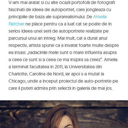
V-am mai aratat si cu alte ocazii portofolii de fotografi
fascinati de ideea de autoportret, care jongleaza cu
principiile de baza ale suprarealismului. De
Amelia
Fletcher
ne place pentru ca a luat cat se poate de in
serios ideea unei serii de autoportrete realizate pe
parcursul unui an intreg. Mai mult, cat a durat anul
respectiv, artista spune ca a invatat foarte multe despre
ea insasi: „radacinile mele sunt o mare influenta asupra
a ceea ce sunt si a ceea ce ma inspira sa creez”. Amelia
a terminat facultatea in 2011, la Universitatea din
Charlotte, Carolina de Nord, iar apoi s-a mutat la
Chicago, unde a inceput proiectul de auto-portrete pe
care il puteti admira prin selectii in galeria de mai jos.