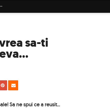
vrea sa-ti
eva...
uie
Tweet
Pin
Email
sale! Sa ne spui ce a reusit...