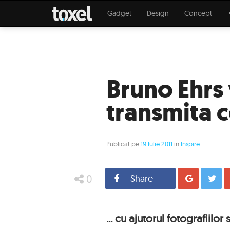
Gadget
Design
Concept
Bruno Ehrs 
transmita c
Publicat pe
19 Iulie 2011
in
Inspire
.
0
Share
Distrib
... cu ajutorul fotografiilor 