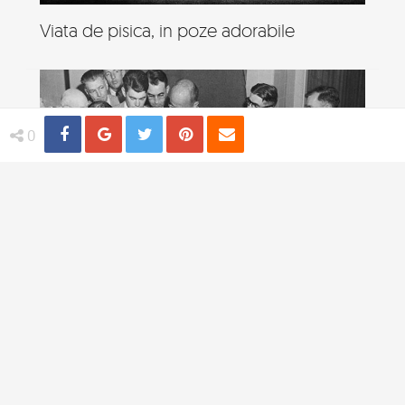
Viata de pisica, in poze adorabile
Share
Distribuie
Tweet
Pin
Email
0
4 practici medicale bizare utilizate in
trecut