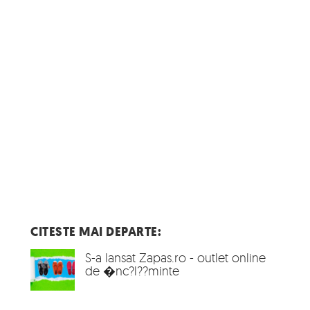
CITESTE MAI DEPARTE:
S-a lansat Zapas.ro - outlet online
de �nc?l??minte