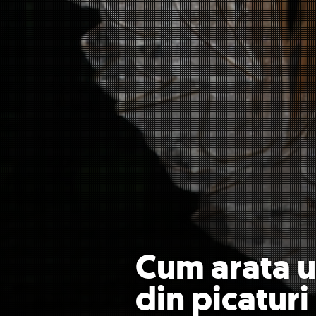
Cum arata u
din picaturi