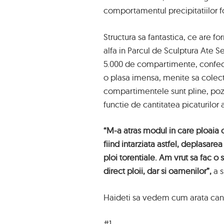
comportamentul precipitatiilor f
Structura sa fantastica, ce are fo
alfa in Parcul de Sculptura Ate Sel
5.000 de compartimente, confecti
o plasa imensa, menite sa colect
compartimentele sunt pline, pozi
functie de cantitatea picaturilor
“M-a atras modul in care ploaia c
fiind intarziata astfel, deplasar
ploi torentiale. Am vrut sa fac 
direct ploii, dar si oamenilor”,
a 
Haideti sa vedem cum arata cande
#1