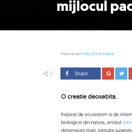
mijlocul pad
Publicat pe
6 Mai 2019
in
Inspire
.
0
Share
Distrib
O creatie deosebita.
Inspirat de ecosistem si de interm
biologice din natura, artistul
Joh
dimensiuni mari, intitulta sugest