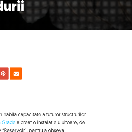
urii
uie
Tweet
Pin
Email
inabila capacitate a tuturor structrurilor
n Grade
a creat o instalatie uluitoare, de
iv “Reservoir”, pentru a obseva