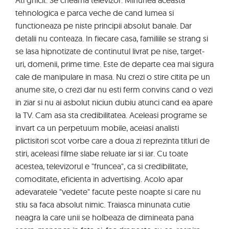
Ati ghicit. Se cheama televizor. Minunea aceasta
tehnologica e parca veche de cand lumea si
functioneaza pe niste principii absolut banale. Dar
detalii nu conteaza. In fiecare casa, familiile se strang si
se lasa hipnotizate de continutul livrat pe nise, target-
uri, domenii, prime time. Este de departe cea mai sigura
cale de manipulare in masa. Nu crezi o stire citita pe un
anume site, o crezi dar nu esti ferm convins cand o vezi
in ziar si nu ai asbolut niciun dubiu atunci cand ea apare
la TV. Cam asa sta credibilitatea. Aceleasi programe se
invart ca un perpetuum mobile, aceiasi analisti
plictisitori scot vorbe care a doua zi reprezinta titluri de
stiri, aceleasi filme slabe reluate iar si iar. Cu toate
acestea, televizorul e "fruncea", ca si credibilitate,
comoditate, eficienta in advertising. Acolo apar
adevaratele "vedete" facute peste noapte si care nu
stiu sa faca absolut nimic. Traiasca minunata cutie
neagra la care unii se holbeaza de dimineata pana