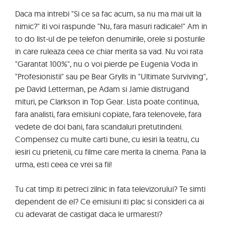
Daca ma intrebi "Si ce sa fac acum, sa nu ma mai uit la
nimic?" iti voi raspunde "Nu, fara masuri radicale!" Am in
to do list-ul de pe telefon denumirile, orele si posturile
in care ruleaza ceea ce chiar merita sa vad. Nu voi rata
"Garantat 100%", nu o voi pierde pe Eugenia Voda in
"Profesionistii" sau pe Bear Grylls in "Ultimate Surviving",
pe David Letterman, pe Adam si Jamie distrugand
mituri, pe Clarkson in Top Gear. Lista poate continua,
fara analisti, fara emisiuni copiate, fara telenovele, fara
vedete de doi bani, fara scandaluri pretutindeni.
Compensez cu multe carti bune, cu iesiri la teatru, cu
iesiri cu prietenii, cu filme care merita la cinema. Pana la
urma, esti ceea ce vrei sa fii!
Tu cat timp iti petreci zilnic in fata televizorului? Te simti
dependent de el? Ce emisiuni iti plac si consideri ca ai
cu adevarat de castigat daca le urmaresti?