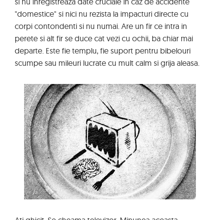
si nu inregistreaza date cruciale in caz de accidente
"domestice" si nici nu rezista la impacturi directe cu
corpi contondenti si nu numai. Are un fir ce intra in
perete si alt fir se duce cat vezi cu ochii, ba chiar mai
departe. Este fie templu, fie suport pentru bibelouri
scumpe sau mileuri lucrate cu mult calm si grija aleasa.