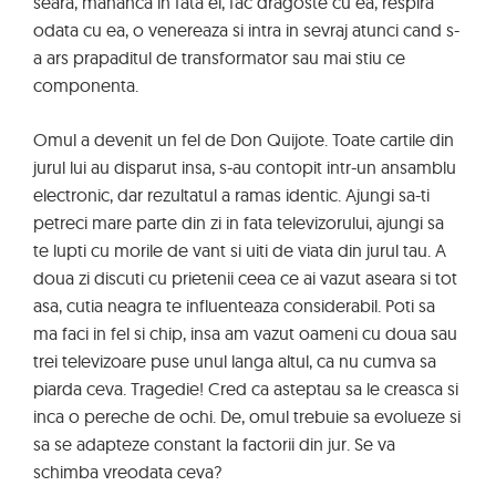
seara, mananca in fata ei, fac dragoste cu ea, respira
odata cu ea, o venereaza si intra in sevraj atunci cand s-
a ars prapaditul de transformator sau mai stiu ce
componenta.
Omul a devenit un fel de Don Quijote. Toate cartile din
jurul lui au disparut insa, s-au contopit intr-un ansamblu
electronic, dar rezultatul a ramas identic. Ajungi sa-ti
petreci mare parte din zi in fata televizorului, ajungi sa
te lupti cu morile de vant si uiti de viata din jurul tau. A
doua zi discuti cu prietenii ceea ce ai vazut aseara si tot
asa, cutia neagra te influenteaza considerabil. Poti sa
ma faci in fel si chip, insa am vazut oameni cu doua sau
trei televizoare puse unul langa altul, ca nu cumva sa
piarda ceva. Tragedie! Cred ca asteptau sa le creasca si
inca o pereche de ochi. De, omul trebuie sa evolueze si
sa se adapteze constant la factorii din jur. Se va
schimba vreodata ceva?