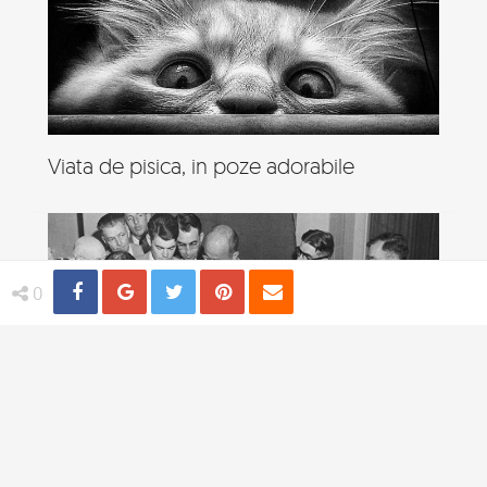
Viata de pisica, in poze adorabile
Share
Distribuie
Tweet
Pin
Email
0
4 practici medicale bizare utilizate in
trecut