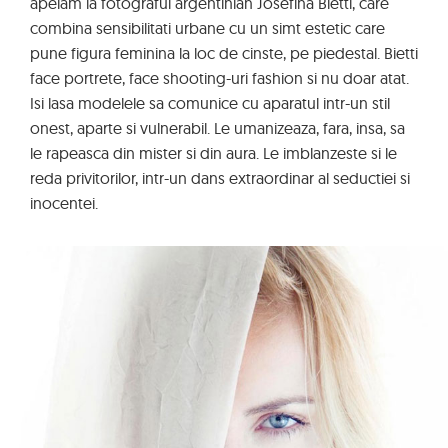
apelam la fotograful argentinian Josefina Bietti, care
combina sensibilitati urbane cu un simt estetic care
pune figura feminina la loc de cinste, pe piedestal. Bietti
face portrete, face shooting-uri fashion si nu doar atat.
Isi lasa modelele sa comunice cu aparatul intr-un stil
onest, aparte si vulnerabil. Le umanizeaza, fara, insa, sa
le rapeasca din mister si din aura. Le imblanzeste si le
reda privitorilor, intr-un dans extraordinar al seductiei si
inocentei.