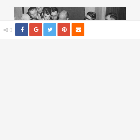
Share
Distribuie
Tweet
Pin
Email
0
4 practici medicale bizare utilizate in
trecut
TI-AR PLACEA