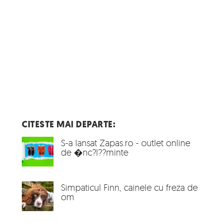
CITESTE MAI DEPARTE:
S-a lansat Zapas.ro - outlet online
de �nc?l??minte
Simpaticul Finn, cainele cu freza de
om