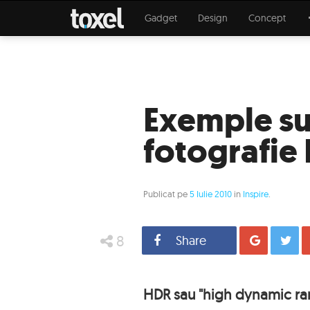
Gadget
Design
Concept
Exemple s
fotografie
Publicat pe
5 Iulie 2010
in
Inspire
.
8
Share
Distrib
HDR sau "high dynamic ra