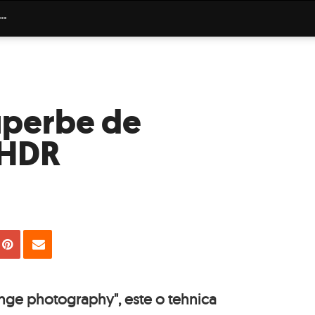
uperbe de
 HDR
uie
Tweet
Pin
Email
nge photography", este o tehnica