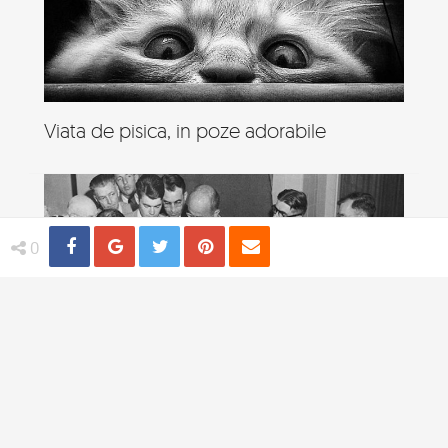
Viata de pisica, in poze adorabile
Share
Distribuie
Tweet
Pin
Email
0
4 practici medicale bizare utilizate in
trecut