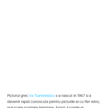
Pictorul grec
Ira Tsantekidou
s-a nascut in 1967 si a
devenit rapid cunoscuta pentru picturile ei cu fler retro,
mai toate portrete feminine. Astazi, lucrarile ei