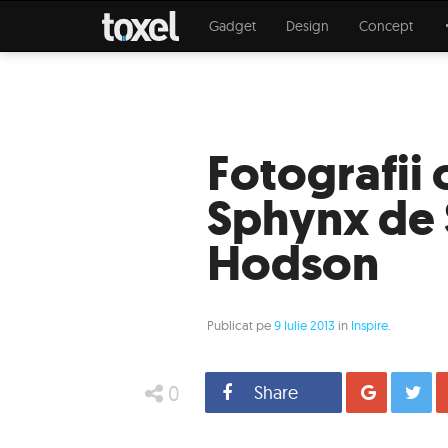
Gadget
Design
Concept
Fotografii 
Sphynx de
Hodson
Publicat pe
9 Iulie 2013
in
Inspire
.
0
Share
Distrib