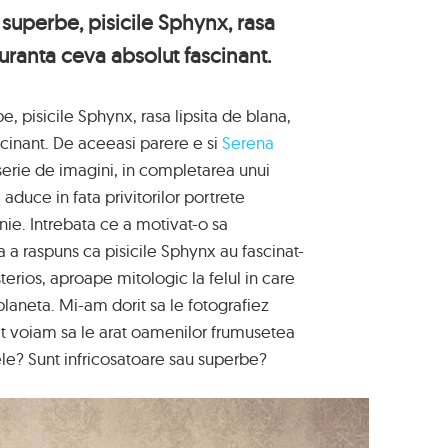
u superbe, pisicile Sphynx, rasa
guranta ceva absolut fascinant.
be, pisicile Sphynx, rasa lipsita de blana,
scinant. De aceeasi parere e si
Serena
 serie de imagini, in completarea unui
aduce in fata privitorilor portrete
e. Intrebata ce a motivat-o sa
a a raspuns ca pisicile Sphynx au fascinat-
erios, aproape mitologic la felul in care
planeta. Mi-am dorit sa le fotografiez
cat voiam sa le arat oamenilor frumusetea
ele? Sunt infricosatoare sau superbe?