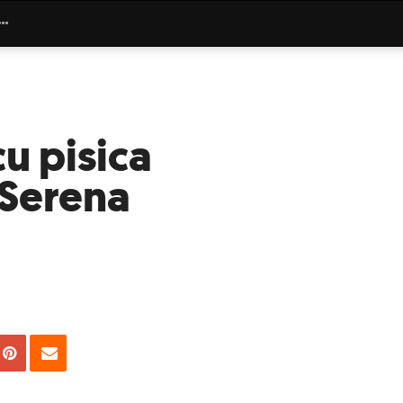
cu pisica
 Serena
uie
Tweet
Pin
Email