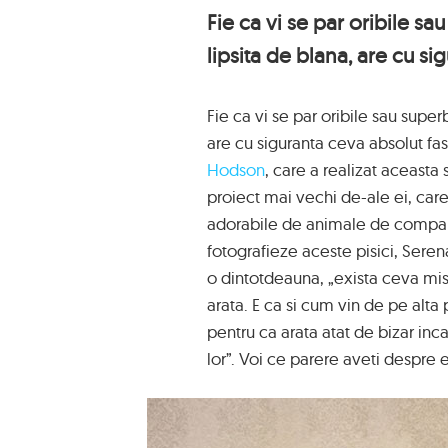
Fie ca vi se par oribile sa
lipsita de blana, are cu si
Fie ca vi se par oribile sau super
are cu siguranta ceva absolut fa
Hodson
, care a realizat aceasta
proiect mai vechi de-ale ei, care 
adorabile de animale de compani
fotografieze aceste pisici, Seren
o dintotdeauna, „exista ceva mist
arata. E ca si cum vin de pe alta 
pentru ca arata atat de bizar in
lor”. Voi ce parere aveti despre 