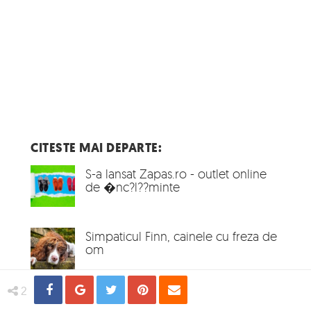
CITESTE MAI DEPARTE:
S-a lansat Zapas.ro - outlet online
de �nc?l??minte
Simpaticul Finn, cainele cu freza de
om
Share
Distribuie
Tweet
Pin
Email
2
De tot rasul: Imagini ridicole cu